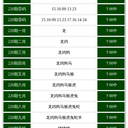
220期⑤码
15.10.09.13.23
？00中
220期⑨码
15.10.09.13.23.17.16.14.24
？00中
220期一肖
龙
？00中
220期二肖
龙鸡
？00中
220期三肖
龙鸡狗
？00中
220期四肖
龙鸡狗马
？00中
220期五肖
龙鸡狗马猴
？00中
220期六肖
龙鸡狗马猴虎
？00中
220期七肖
龙鸡狗马猴虎兔
？00中
220期八肖
龙鸡狗马猴虎兔蛇
？00中
220期九肖
龙鸡狗马猴虎兔蛇羊
？00中