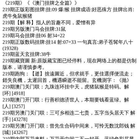
《219期》《《澳门挂牌之全篇》》
219期正版彩图挂牌:挂:09 爆:猴 挂牌成语:好恶殊方 挂牌出肖:
虎牛兔鼠猴猪
219期【解 释】指人的旨趣不同，爱憎有异
219期另版澳门马会挂牌:31鼠
219期马会挂牌:挂06 射34=22
219期正版数码挂牌:挂14 射:07=33 一句真言:弟子苍髯年八十
(19328)
219期蓝天玄挂牌:38牛
219期藏寶圖 新:原版藏宝图已经停料，现在网络上的都是仿制
版本，请谨慎参考。
219期跑狗：【逝】捨遠圖近，但求就手，更佳選擇便流走；
錯失良機，太遲回首，機遇瞬逝不能留。玄機測字：《抛》
219期澳门关门联：九珠连环挂中天，虎猪鼠猴是特码。解
[环] [4918]
219期澳门开门联：行善积德济世人，本期要钱看蓝绿。解
[人] [3257]
219期另澳门关门联：三可乡相连二七贵，五字当头居天下 解
[手] [43278]
219期另澳门开门联：曾先生合码中间来，可怜无数沈郎钱 解
[城] [43267]
219期内部万花来料：万花开中间二五一好开，蓝绿色彩尽显