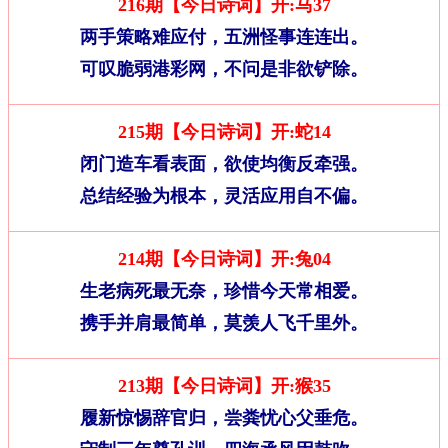
216期【今日诗词】开:马37
两手策略难应付，五洲怪事连连出。
可叹脆弱港彩网，不问是非欲铲除。
215期【今日诗词】开:蛇14
闭门造车看表面，欲使均衡反牵强。
总结经验为根本，灵活应用自不偏。
214期【今日诗词】开:兔04
生老病死最无奈，珍惜今天常相爱。
携手并肩最简单，莫羡人飞千里外。
213期【今日诗词】开:猴35
履新惊惕辞官归，尝粪忧心父垂危。