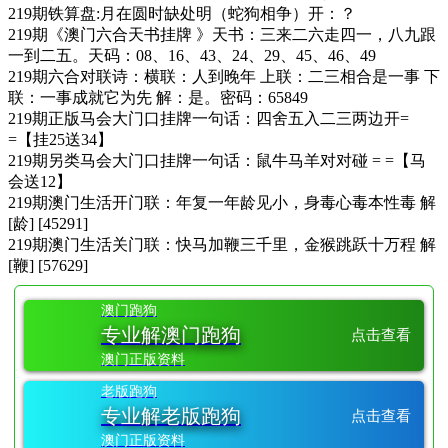
219期铁算盘:月在圆时缺处明（蛇狗相争）开：？
219期《澳门六合天书挂牌 》天书：三来二六走四一，八九跟
一到二五。天码：08、16、43、24、29、45、46、49
219期六合对联诗：横联：人到晚年 上联：二三相合是一事 下
联：一事成就它为先 解：是。密码：65849
219期正版马会大门口挂牌一句话：四舍五入二三两边开=
=【挂25送34】
219期另类马会大门口挂牌一句话：鼠牛马羊对对碰 = =【马
会送12】
219期澳门生活开门联：年复一年龄见小，身毒心毒本性毒 解
[龄] [45291]
219期澳门生活关门联：快马加鞭三千里，金猴跳跃十万程 解
[鞭] [57629]
澳门跑狗
专业解澳门跑狗
点击查看
澳门正版资料
老版跑狗
专业解老版跑狗
点击查看
澳门正版资料