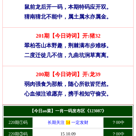
鼠前龙后开一码，本期特码应开双。
猜南猜北不能中，属土属水亦属金。
201期【今日诗词】开:猪32
翠柏苍山本野趣，荆棘满布步难移。
二度迁徒几不信，九曲坑涧草离离。
200期【今日诗词】开:龙39
弱肉强食为那般，随心所欲皆茫然。
心血倾注谁愿弃，携手相知守偷安。
【今日ao菜】一肖一码发布区《123087》
220期①码
长期关注
14
一定发财
？00中
220期③码
15.10.09
？00中