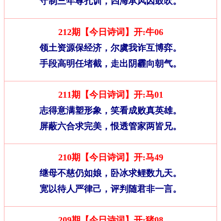
守制三年尊孔训，四海承风因鼓吹。
212期【今日诗词】开:牛06
领土资源保经济，尔虞我诈互博弈。
手段高明任堵截，走出阴霾向朝气。
211期【今日诗词】开:马01
志得意满塑形象，笑看成败真英雄。
屏蔽六合求完美，恨透管家两皆兄。
210期【今日诗词】开:马49
继母不慈仍如娘，卧冰求鲤数九天。
宽以待人严律己，评判随君非一言。
209期【今日诗词】开:猪08