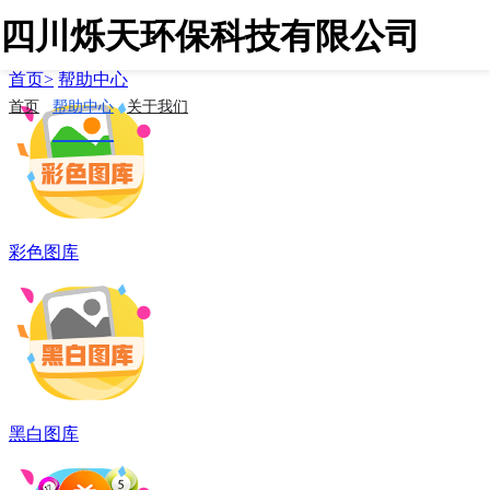
帮助中心
四川烁天环保科技有限公司
HELP CENTER
首页>
帮助中心
首页
帮助中心
关于我们
彩色图库
黑白图库