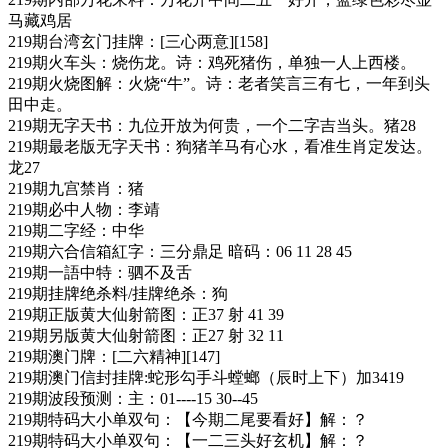
马藏鸡居
219期台湾玄门挂牌：[三心两意][158]
219期火车头：烧伤龙。诗：鸡死猪伤，单独一人上西楼。
219期火烧图解：火烧“牛”。诗：老者笑言三有七，一年到头
田中走。
219期无字天书：九位开放为何贵，一个二字吉当头。猪28
219期最老版无字天书：狗猪羊马有心水，看准生肖定发达。
龙27
219期九宫禁肖：猪
219期必中人物：李靖
219期二字经：中华
219期六合信箱紅字：三分鼎足 暗码：06 11 28 45
219期一語中特：驷不及舌
219期挂牌绝杀料/挂牌绝杀：狗
219期正版黄大仙射箭图：正37 射 41 39
219期另版黄大仙射箭图：正27 射 32 11
219期澳门牌：[二六精神][147]
219期澳门信封挂牌:蛇形勾手斗螳螂（辰时上下）加3419
219期波段预测：主：01----15 30--45
219期特码大小单双句：【今期二尾要看好】解：？
219期特码大小单双句：【一二三头好玄机】解：？