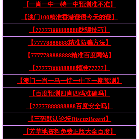
【一肖一中一特一中预测准不准】
【澳门100精准香港谜语今天的谜】
【77777888888888防骗技巧】
【77778888888精准防骗方法】
【7777788888888精准百度网站】
【7777788888888精准77777】
【澳门一肖一马一恃一中下一期预测】
【百度预测四肖四码准确吗】
【77777888888888百度安全吗】
【三码默认论坛DiscuzBoard】
【芳草地资料免费正版大全百度】