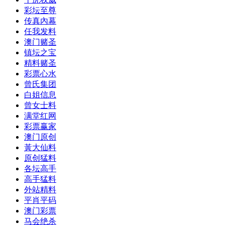
彩坛至尊
传真內幕
任我发料
澳门赌圣
镇坛之宝
精料赌圣
彩票心水
曾氏集团
白姐信息
曾女士料
满堂红网
彩票赢家
澳门原创
黃大仙料
原创猛料
各坛高手
高手猛料
外站精料
平肖平码
澳门彩票
马会绝杀